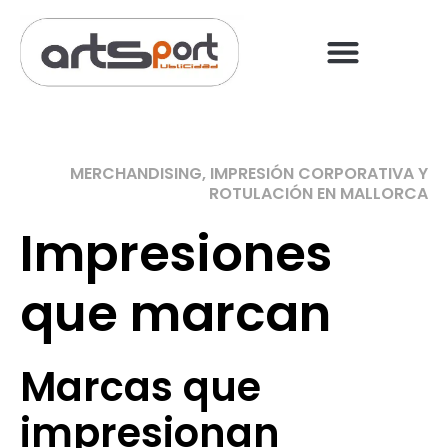
PREGUNTAS FRECUENT
PAGO ONLINE
MERCHANDISING, IMPRESIÓN CORPORATIVA Y
ROTULACIÓN EN MALLORCA
Impresiones
que marcan
Marcas que
impresionan