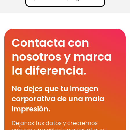
Contacta con
nosotros y marca
la diferencia.
No dejes que tu imagen
corporativa de una mala
impresión.
Déjanos tus datos y crearemos