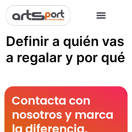
PREGUNTAS FRECUENT
PAGO ONLINE
Definir a quién vas
a regalar y por qué
Contacta con
nosotros y marca
la diferencia.