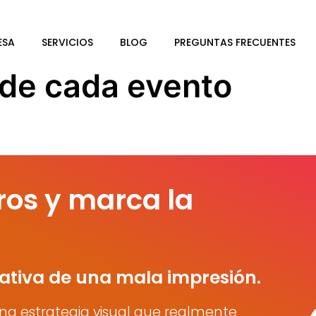
ESA
SERVICIOS
BLOG
PREGUNTAS FRECUENTES
o de cada evento
ros y marca la
ativa de una mala impresión.
na estrategia visual que realmente