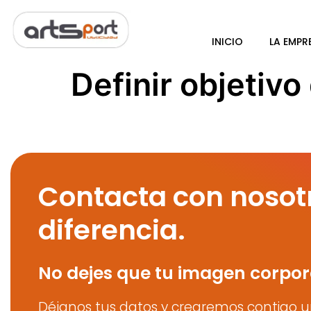
INICIO
LA EMPR
Definir objetiv
Contacta con nosot
diferencia.
No dejes que tu imagen corpor
Déjanos tus datos y crearemos contigo u