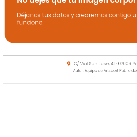
No dejes que tu imagen corpor
Déjanos tus datos y crearemos contigo u
funcione.
C/ Vial San Jose, 41 · 07009 
Autor: Equipo de Artsport Publici