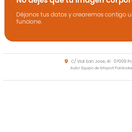
No dejes que tu imagen corpor
Déjanos tus datos y crearemos contigo u
funcione.
C/ Vial San Jose, 41 · 07009 
Autor: Equipo de Artsport Publici