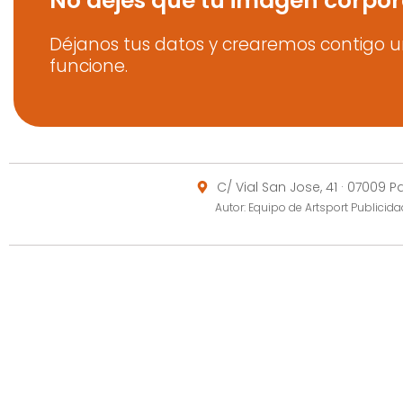
No dejes que tu imagen corpor
Déjanos tus datos y crearemos contigo u
funcione.
C/ Vial San Jose, 41 · 07009 
Autor: Equipo de Artsport Publici