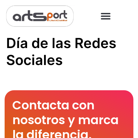
PREGUNTAS FRECUENT
PAGO ONLINE
Día de las Redes
Sociales
Contacta con
nosotros y marca
la diferencia.