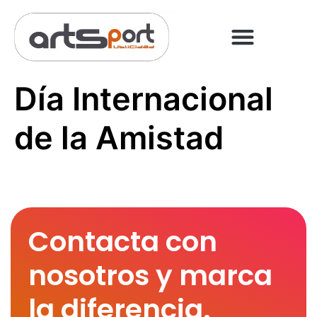
PREGUNTAS FRECUENT
PAGO ONLINE
Día Internacional
de la Amistad
Contacta con
nosotros y marca
la diferencia.