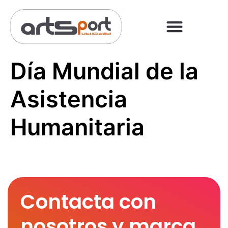
PREGUNTAS FRECUENT
PAGO ONLINE
Día Mundial de la
Asistencia
Humanitaria
Contacta con
nosotros y marca