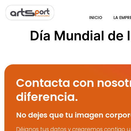
INICIO
LA EMPR
Día Mundial de 
Contacta con nosot
diferencia.
No dejes que tu imagen corpor
Déjanos tus datos y crearemos contigo u