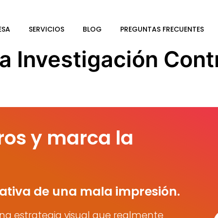
ESA
SERVICIOS
BLOG
PREGUNTAS FRECUENTES
la Investigación Cont
ros y marca la
ativa de una mala impresión.
na estrategia visual que realmente