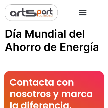
PREGUNTAS FRECUENT
PAGO ONLINE
Día Mundial del
Ahorro de Energía
Contacta con
nosotros y marca
la diferencia.