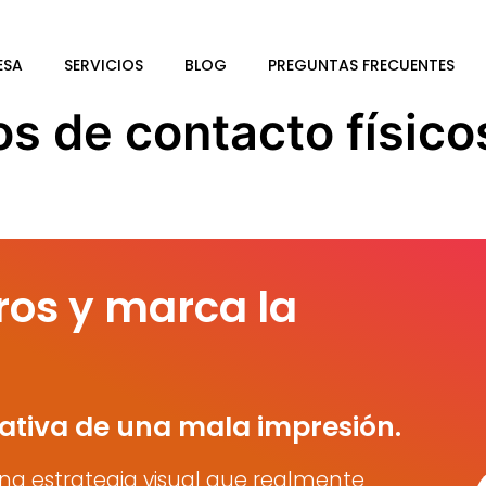
ESA
SERVICIOS
BLOG
PREGUNTAS FRECUENTES
os de contacto físico
ros y marca la
ativa de una mala impresión.
na estrategia visual que realmente