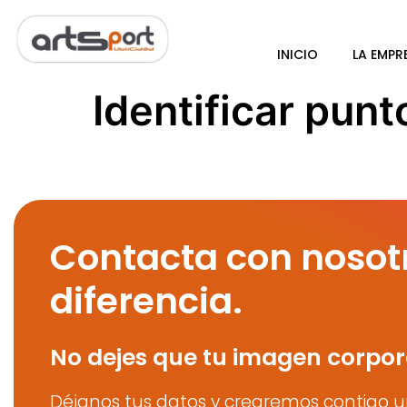
INICIO
LA EMPR
Identificar punt
Contacta con nosot
diferencia.
No dejes que tu imagen corpor
Déjanos tus datos y crearemos contigo u