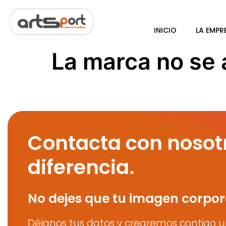
INICIO
LA EMPR
La marca no se 
Contacta con nosot
diferencia.
No dejes que tu imagen corpor
Déjanos tus datos y crearemos contigo u