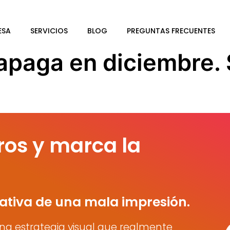
ESA
SERVICIOS
BLOG
PREGUNTAS FRECUENTES
apaga en diciembre. 
ros y marca la
ativa de una mala impresión.
na estrategia visual que realmente