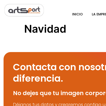
INICIO
LA EMPR
Navidad
Contacta con nosot
diferencia.
No dejes que tu imagen corpor
Déjanos tus datos y crearemos contigo u