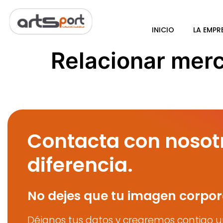
INICIO
LA EMPR
Relacionar mer
Contacta con nosot
diferencia.
No dejes que tu imagen corpor
Déjanos tus datos y crearemos contigo u