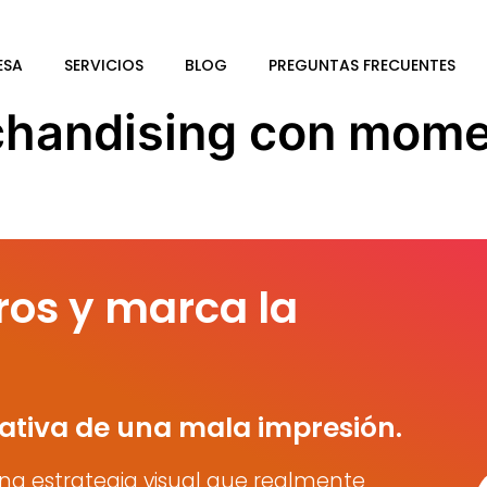
ESA
SERVICIOS
BLOG
PREGUNTAS FRECUENTES
chandising con mome
ros y marca la
ativa de una mala impresión.
na estrategia visual que realmente