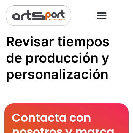
PREGUNTAS FRECUENT
PAGO ONLINE
Revisar tiempos
de producción y
personalización
Contacta con
nosotros y marca