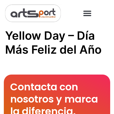
PREGUNTAS FRECUENT
PAGO ONLINE
Yellow Day – Día
Más Feliz del Año
Contacta con
nosotros y marca
la diferencia.